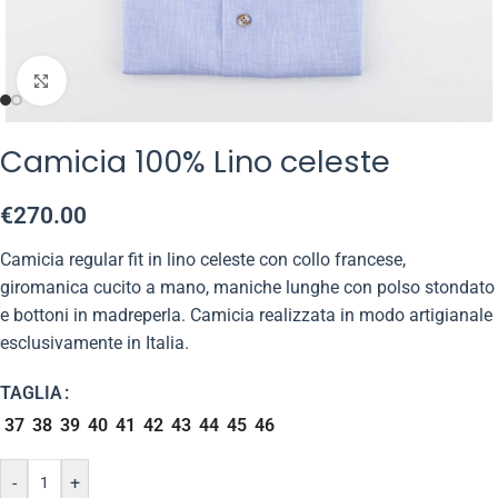
Click to enlarge
Camicia 100% Lino celeste
€
270.00
Camicia regular fit in lino celeste con collo francese,
giromanica cucito a mano, maniche lunghe con polso stondato
e bottoni in madreperla. Camicia realizzata in modo artigianale
esclusivamente in Italia.
TAGLIA
37
38
39
40
41
42
43
44
45
46
-
+