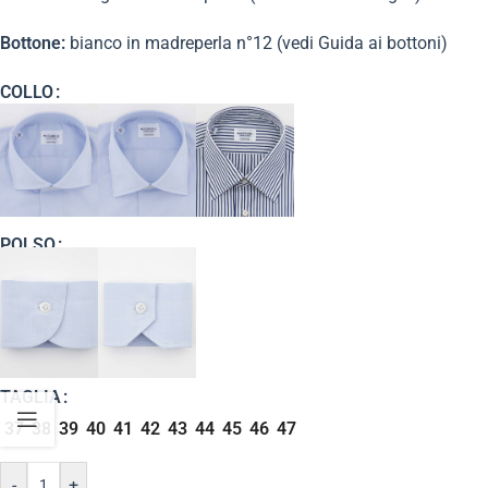
Bottone:
bianco in madreperla n°12 (vedi Guida ai bottoni)
COLLO
POLSO
TAGLIA
37
38
39
40
41
42
43
44
45
46
47
-
+