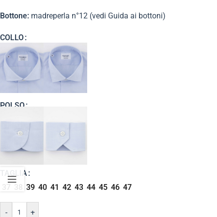
Bottone:
madreperla n°12 (vedi Guida ai bottoni)
COLLO
POLSO
TAGLIA
37
38
39
40
41
42
43
44
45
46
47
-
+