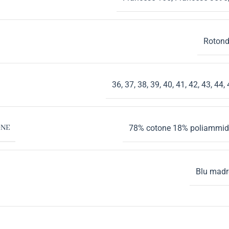
Roton
36
,
37
,
38
,
39
,
40
,
41
,
42
,
43
,
44
,
78% cotone 18% poliammid
ONE
Blu madr