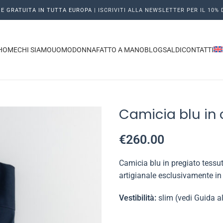
E GRATUITA IN TUTTA EUROPA |
ISCRIVITI ALLA NEWSLETTER PER IL 10%
HOME
CHI SIAMO
UOMO
DONNA
FATTO A MANO
BLOG
SALDI
CONTATTI
Camicia blu in 
€
260.00
Camicia blu in pregiato tessut
artigianale esclusivamente in 
Vestibilità:
slim (vedi Guida al