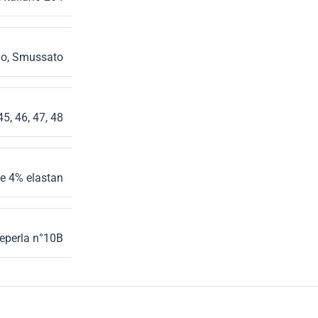
do
,
Smussato
45
,
46
,
47
,
48
e 4% elastan
eperla n°10B