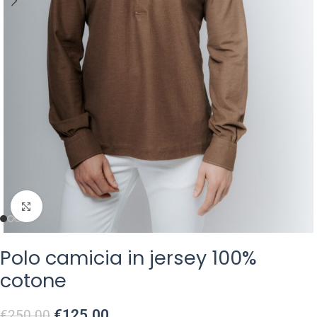
Click to enlarge
Polo camicia in jersey 100%
cotone
€
125.00
€
250.00