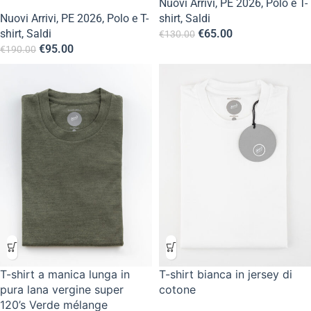
Nuovi Arrivi
,
PE 2026
,
Polo e T-
Nuovi Arrivi
,
PE 2026
,
Polo e T-
shirt
,
Saldi
shirt
,
Saldi
€
65.00
€
130.00
€
95.00
€
190.00
T-shirt a manica lunga in
T-shirt bianca in jersey di
pura lana vergine super
cotone
120’s Verde mélange