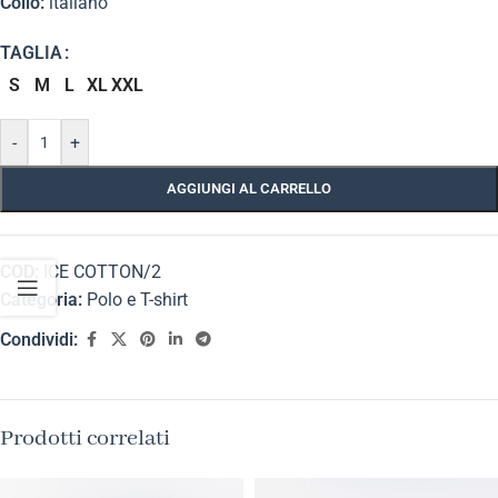
Collo:
italiano
TAGLIA
S
M
L
XL
XXL
-
+
AGGIUNGI AL CARRELLO
COD:
ICE COTTON/2
Categoria:
Polo e T-shirt
Condividi:
Prodotti correlati