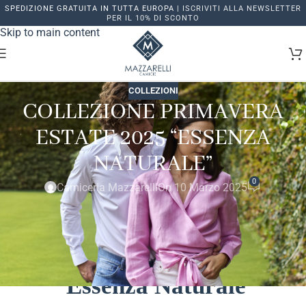
SPEDIZIONE GRATUITA IN TUTTA EUROPA |
ISCRIVITI ALLA NEWSLETTER
Skip to navigation
PER IL 10% DI SCONTO
Skip to main content
COLLEZIONI
COLLEZIONE PRIMAVERA
ESTATE 2025 “ESSENZA
NATURALE”
0
Camiceria Mazzarelli
On 10 Marzo 2025
COLLEZIONE PRIMAVERA
ESTATE 2025
“Essenza Naturale”