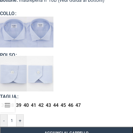
Bottone:
madreperla n°10B (vedi Guida ai bottoni)
COLLO
POLSO
TAGLIA
37
38
39
40
41
42
43
44
45
46
47
-
+
AGGIUNGI AL CARRELLO